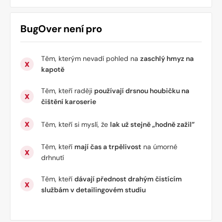
BugOver
není
pro
Těm, kterým nevadí pohled na
zaschlý hmyz na
kapotě
Těm, kteří raději
používají drsnou houbičku na
čištění karoserie
Těm, kteří si myslí, že
lak už stejně „hodně zažil”
Těm, kteří
mají čas a trpělivost
na úmorné
drhnutí
Těm, kteří
dávají přednost drahým čistícím
službám v detailingovém studiu