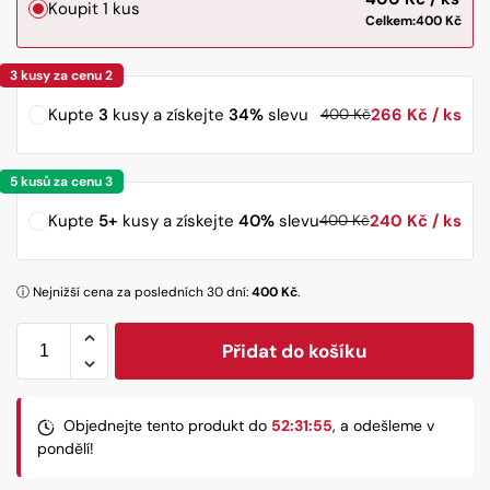
Koupit 1 kus
Celkem:
400
Kč
Kupte
3
kusy a získejte
34%
slevu
266
Kč
400
Kč
Kupte
5+
kusy a získejte
40%
slevu
240
Kč
400
Kč
ⓘ Nejnižší cena za posledních 30 dní:
400
Kč
.
Přidat do košíku
Objednejte tento produkt do
52:31:53
, a odešleme v
pondělí!