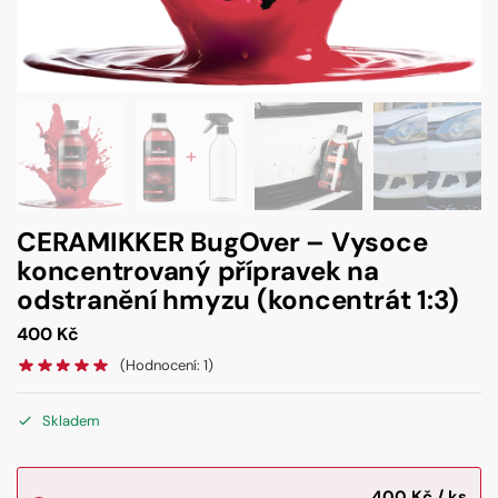
CERAMIKKER BugOver – Vysoce
koncentrovaný přípravek na
odstranění hmyzu (koncentrát 1:3)
400
Kč
(Hodnocení:
1
)
Skladem
400
Kč