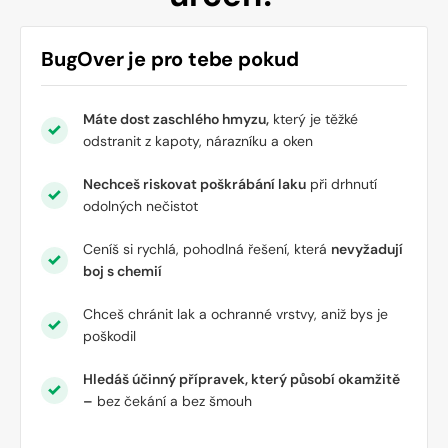
BugOver je
pro tebe
pokud
Máte dost zaschlého hmyzu,
který je těžké
odstranit z kapoty, nárazníku a oken
Nechceš riskovat poškrábání laku
při drhnutí
odolných nečistot
Ceníš si rychlá, pohodlná řešení, která
nevyžadují
boj s chemií
Chceš chránit lak a ochranné vrstvy, aniž bys je
poškodil
Hledáš účinný přípravek, který působí okamžitě
–
bez čekání a bez šmouh