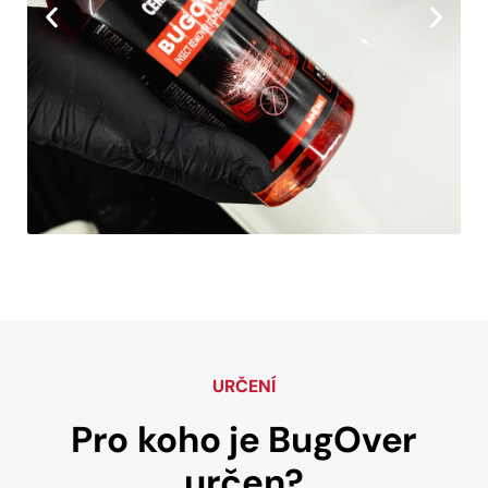
URČENÍ
Pro koho je
BugOver
určen?