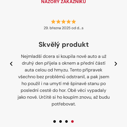
NÁZORY ZÁKAZNÍKŮ
29. března 2025 od d...s
Skvělý produkt
s
Nejmladší dcera si koupila nové auto a už
druhý den přijela s oknem a přední částí
auta celou od hmyzu. Tento přípravek
všechno bez problémů odstranil, a pak jsem
ho použil i na umytí mé špinavé stanu po
poslední cestě do hor. Obě věci vypadaly
jako nové. Určitě si ho koupím znovu, až budu
potřebovat.