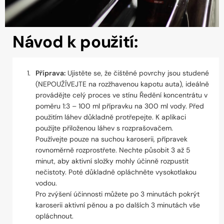
Návod k použití:
Příprava:
Ujistěte se, že čištěné povrchy jsou studené
(NEPOUŽÍVEJTE na rozžhavenou kapotu auta), ideálně
provádějte celý proces ve stínu Ředění koncentrátu v
poměru 1:3 – 100 ml přípravku na 300 ml vody. Před
použitím láhev důkladně protřepejte. K aplikaci
použijte přiloženou láhev s rozprašovačem.
Používejte pouze na suchou karoserii, přípravek
rovnoměrně rozprostřete. Nechte působit 3 až 5
minut, aby aktivní složky mohly účinně rozpustit
nečistoty. Poté důkladně opláchněte vysokotlakou
vodou.
Pro zvýšení účinnosti můžete po 3 minutách pokrýt
karoserii aktivní pěnou a po dalších 3 minutách vše
opláchnout.