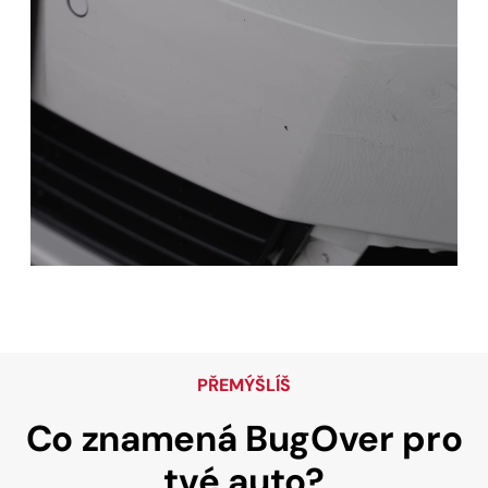
PŘEMÝŠLÍŠ
Co znamená
BugOver pro
tvé auto?