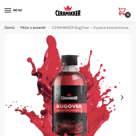
MENU
0
Domů
Péče o exteriér
CERAMIKKER BugOver – Vysoce koncentrovaný přípravek na odstranění hmyzu (koncentrát 1:3)
/
/