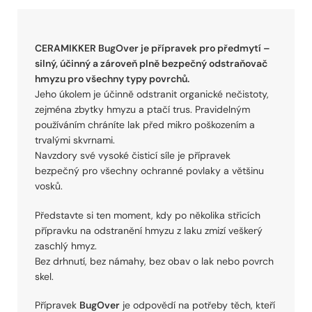
CERAMIKKER BugOver je přípravek pro předmytí –
silný, účinný a zároveň plně bezpečný odstraňovač
hmyzu pro všechny typy povrchů.
Jeho úkolem je účinně odstranit organické nečistoty,
zejména zbytky hmyzu a ptačí trus. Pravidelným
používáním chráníte lak před mikro poškozením a
trvalými skvrnami.
Navzdory své vysoké čisticí síle je přípravek
bezpečný pro všechny ochranné povlaky a většinu
vosků.
Představte si ten moment, kdy po několika střicích
přípravku na odstranění hmyzu z laku zmizí veškerý
zaschlý hmyz.
Bez drhnutí, bez námahy, bez obav o lak nebo povrch
skel.
Přípravek
BugOver
je odpovědí na potřeby těch, kteří