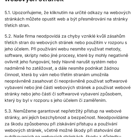
5.1. Upozorňujeme, že kliknutím na určité odkazy na webových
stránkách můžete opustit web a být přesměrováni na stránky
třetích stran.
5.2. Naše firma neodpovídá za chyby vzniklé kvůli zásahům
třetích stran do webových stránek nebo použitím v rozporu s
jeho účelem. Při používání webu nesmíte využívat metody,
software, skripty nebo jiné procesy, které by mohly negativně
ovlivnit jeho fungování, tedy hlavně narušit systém nebo
nadměrně ho zatěžovat, a dále nesmíte podnikat žádnou
činnost, která by vám nebo třetím stranám umožnila
neoprávněně zasahovat či neoprávněně používat softwarové
vybavení nebo jiné části webových stránek a používat webové
stránky nebo jeho části či softwarové vybavení způsobem,
který by byl v rozporu s jeho účelem či zaměřením.
5.3. Nemůžeme garantovat nepřetržitý přístup na webové
stránky, ani jejich bezchybnost a bezpečnost. Neodpovídáme
za škodu způsobenou při získávání přístupu a používání
webových stránek, včetně možné škody při stahování dat
publikovaných na webových stránkách, škody z důsledku