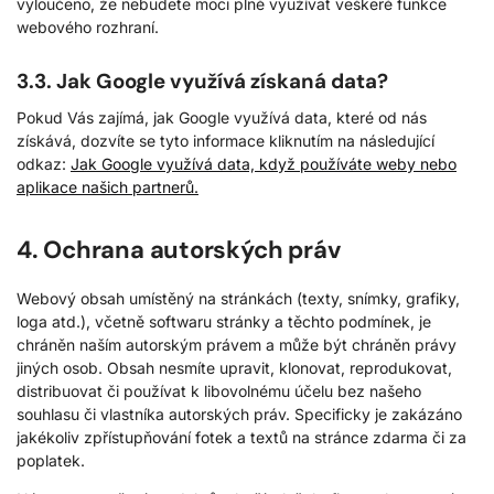
vyloučeno, že nebudete moci plně využívat veškeré funkce
webového rozhraní.
3.3. Jak Google využívá získaná data?
Pokud Vás zajímá, jak Google využívá data, které od nás
získává, dozvíte se tyto informace kliknutím na následující
odkaz:
Jak Google využívá data, když používáte weby nebo
aplikace našich partnerů.
4. Ochrana autorských práv
Webový obsah umístěný na stránkách (texty, snímky, grafiky,
loga atd.), včetně softwaru stránky a těchto podmínek, je
chráněn naším autorským právem a může být chráněn právy
jiných osob. Obsah nesmíte upravit, klonovat, reprodukovat,
distribuovat či používat k libovolnému účelu bez našeho
souhlasu či vlastníka autorských práv. Specificky je zakázáno
jakékoliv zpřístupňování fotek a textů na stránce zdarma či za
poplatek.