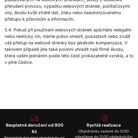
přerušení provozu, výpadku webových stránek, počítačovými
viry, škodu kvůli ztrátě dat, zisku nebo neautorizovanému
přístupu k přenosům a informacím.
5.4. Pokud při používání webových stránek spácháte nelegální
nebo neetický čin, máme právo omezit, pozastavit nebo zrušit
váš přístup na webové stránky bez jakékoliv kompenzace. V
takovém případě jste také povinni uhradit naší firmě škodu,
která vaším jednáním podle této části prokazatelně vznikla, a to
v plné částce.
Bezplatné doručení od 900
Rychlá realizace
Kč
Objednávky zadané do 12:00
odesíláme do 12:00 následujícího
Bezplatné doručení objednávky na