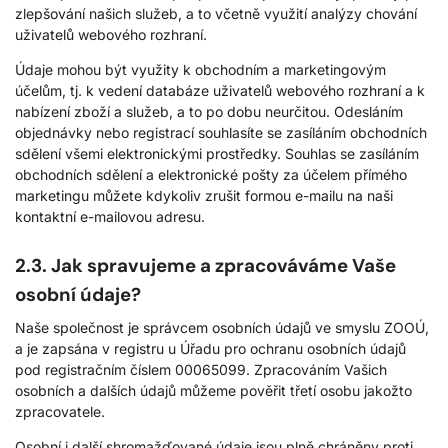
zlepšování našich služeb, a to včetně využití analýzy chování
uživatelů webového rozhraní.
Údaje mohou být využity k obchodním a marketingovým
účelům, tj. k vedení databáze uživatelů webového rozhraní a k
nabízení zboží a služeb, a to po dobu neurčitou. Odesláním
objednávky nebo registrací souhlasíte se zasíláním obchodních
sdělení všemi elektronickými prostředky. Souhlas se zasíláním
obchodních sdělení a elektronické pošty za účelem přímého
marketingu můžete kdykoliv zrušit formou e-mailu na naši
kontaktní e-mailovou adresu.
2.3. Jak spravujeme a zpracováváme Vaše
osobní údaje?
Naše společnost je správcem osobních údajů ve smyslu ZOOÚ,
a je zapsána v registru u Úřadu pro ochranu osobních údajů
pod registračním číslem 00065099. Zpracováním Vašich
osobních a dalších údajů můžeme pověřit třetí osobu jakožto
zpracovatele.
Osobní i další shromažďované údaje jsou plně chráněny proti