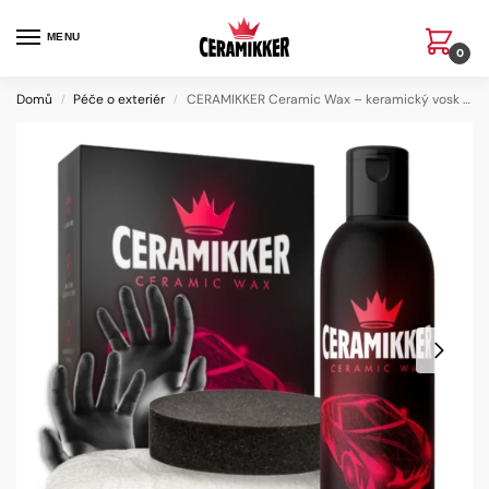
MENU
0
Domů
Péče o exteriér
CERAMIKKER Ceramic Wax – keramický vosk na auto
/
/