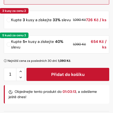
Kupte
3
kusy a získejte
33%
slevu
726
Kč
1,090
Kč
Kupte
5+
kusy a získejte
40%
654
Kč
1,090
Kč
slevu
ⓘ Nejnižší cena za posledních 30 dní:
1,090
Kč
.
Přidat do košíku
Objednejte tento produkt do
01:03:11
, a odešleme ještě
dnes!