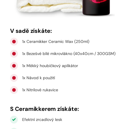
V sadě získáte:
1x Ceramikker Ceramic Wax (250ml)
1x Bezešvé bílé mikrovlákno (40x40cm / 300GSM)
1x Měkký houbičkový aplikátor
1x Návod k použití
1x Nitrilové rukavice
S Ceramikkerem získáte:
Efektní zrcadlový lesk