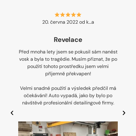
20. června 2022 od k...a
Revelace
v
Před mnoha lety jsem se pokusil sám nanést
i
vosk a byla to tragédie. Musím přiznat, že po
N
použití tohoto prostředku jsem velmi
J
příjemně překvapen!
v
Velmi snadné použití a výsledek předčil má
očekávání! Auto vypadá, jako by bylo po
návštěvě profesionální detailingové firmy.